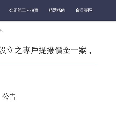
公正第三人拍賣
精選標的
會員專區
告。
項設立之專戶提撥價金一案，
 公告