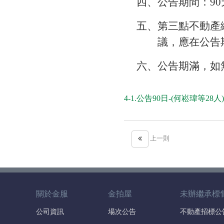
四、公告期間：90天
五、第三點不動產
議，應在公告
六、公告期滿，如
4-1.公告90日-(何崧瑋等28人)
上一則
關於金服
金拍屋
未辦繼承標
公司資訊
場次公告
不動產招標公