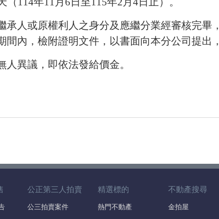
（114年11月6日至115年2月4日止）。
繼承人或原權利人之身分及應繼分業經審核完畢
期間內，檢附證明文件，以書面向本分公司提出
無人異議，即依法發給價金。
售
公正第三人拍賣
精選標的
不動產搜尋
告
公三拍賣案件
熱門不動產
金拍屋