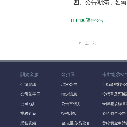
四、公告期滿，如無
114-406價金公告
上一則
關於金服
金拍屋
未辦繼承標
公司資訊
場次公告
不動產招標公
公司董事長
拍定訊息
投標單及票據
公司地點
公告三個月
未辦繼承標售
業務介紹
投標地點
發給價金公告
業務實績
金拍屋投標須知
發給價金申請