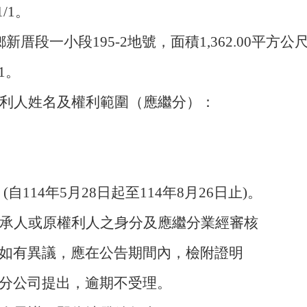
1/1
。
鄉新厝段一小段
195-2
地號，面積
1,362.00
平方公
1
。
利人姓名及權利範圍（應繼分）：
(
自
114
年
5
月
28
日起至
114
年
8
月
26
日止
)
。
承人或原權利人之身分及應繼分業經審核
如有異議，應在公告期間內，檢附證明
分公司提出，逾期不受理。