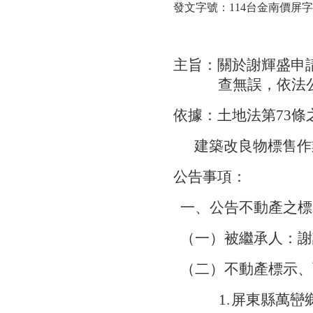
發文字號：
114
台金南價屏字
主旨：關於謝輝盛申
查無誤，依法
依據：土地法第
73
條
建築改良物標售作
公告事項：
一、公告不動產之標
（一）被繼承人：謝
（二）不動產標示、
1.
屏東縣萬巒