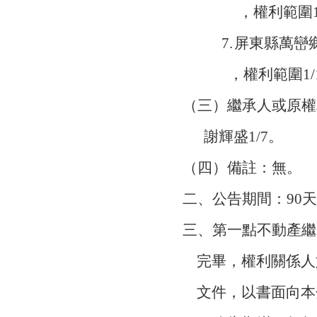
，權利範圍
7.
屏東縣萬巒
，權利範圍
1/
（三）繼承人或原權
謝輝盛
1/7
。
（四）備註：無。
二、公告期間：
90
天
三、第一點不動產繼
完畢，權利關係人
文件，以書面向本