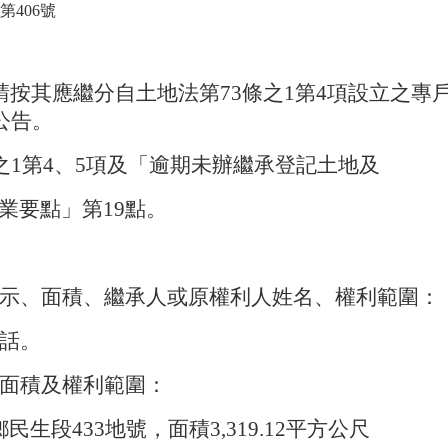
第
406
號
請按其應繼分自土地法第
73
條之
1
第
4
項設立之專
公告。
之
1
第
4
、
5
項及「逾期未辦繼承登記土地及
業要點」第
19
點。
示、面積、繼承人或原權利人姓名、權利範圍：
話。
面積及權利範圍：
鄉民生段
433
地號，面積
3,319.12
平方公尺