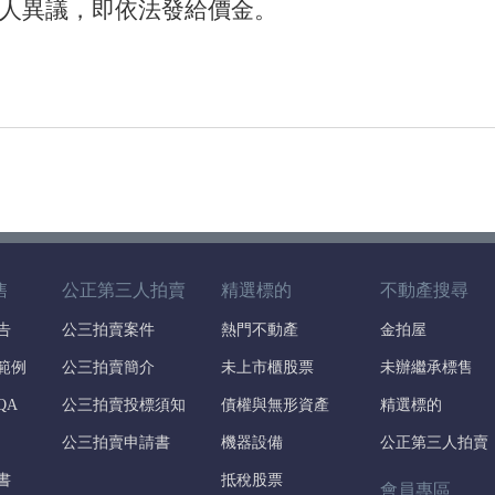
人異議，即依法發給價金。
售
公正第三人拍賣
精選標的
不動產搜尋
告
公三拍賣案件
熱門不動產
金拍屋
範例
公三拍賣簡介
未上市櫃股票
未辦繼承標售
QA
公三拍賣投標須知
債權與無形資產
精選標的
公三拍賣申請書
機器設備
公正第三人拍賣
書
抵稅股票
會員專區