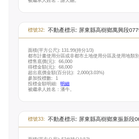
被繼承人姓名：謝天賜。
不動產標示: 屏東縣高樹鄉萬興段077
標號32:
面積(平方公尺): 131.99(持分1/3)
都市計畫使用分區或非都市土地使用分區及使用地類別
標售底價(元):
66,000
得標金額(元):
68,000
超出底價金額(百分比):
2,000(3.03%)
參加投標數:
1
投標金額明細:
明細
被繼承人姓名：潘牛。
不動產標示: 屏東縣高樹鄉東振新段0
標號33: