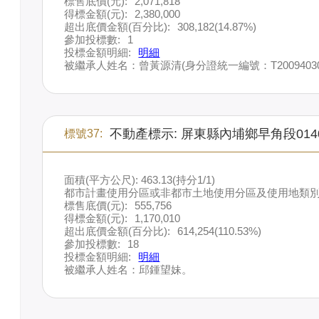
標售底價(元):
2,071,818
得標金額(元):
2,380,000
超出底價金額(百分比):
308,182(14.87%)
參加投標數:
1
投標金額明細:
明細
被繼承人姓名：曾黃源清(身分證統一編號：T20094030
不動產標示: 屏東縣內埔鄉早角段014
標號37:
面積(平方公尺): 463.13(持分1/1)
都市計畫使用分區或非都市土地使用分區及使用地類別
標售底價(元):
555,756
得標金額(元):
1,170,010
超出底價金額(百分比):
614,254(110.53%)
參加投標數:
18
投標金額明細:
明細
被繼承人姓名：邱鍾望妹。