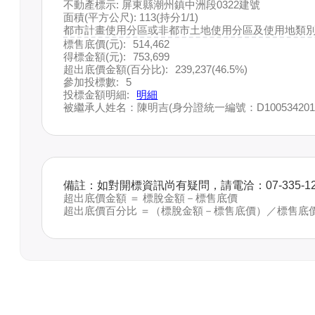
不動產標示: 屏東縣潮州鎮中洲段0322建號
面積(平方公尺): 113(持分1/1)
都市計畫使用分區或非都市土地使用分區及使用地類別:
標售底價(元):
514,462
得標金額(元):
753,699
超出底價金額(百分比):
239,237(46.5%)
參加投標數:
5
投標金額明細:
明細
被繼承人姓名：陳明吉(身分證統一編號：D100534201
備註：如對開標資訊尚有疑問，請電洽：07-335-12
超出底價金額 ＝ 標脫金額－標售底價
超出底價百分比 ＝（標脫金額－標售底價）／標售底價 