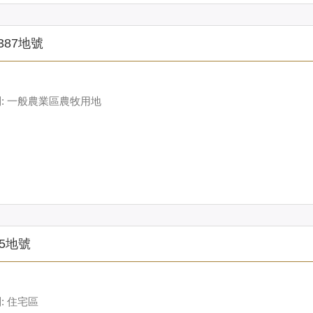
387地號
: 一般農業區農牧用地
5地號
 住宅區