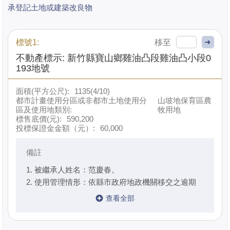
承登記土地或建築改良物
➜
標號1:
不動產標示: 新竹縣寶山鄉雞油凸段雞油凸小段0
193地號
面積(平方公尺):
1135(4/10)
都市計畫使用分區或非都市土地使用分
山坡地保育區農
區及使用地類別:
牧用地
標售底價(元):
590,200
投標保證金金額（元）:
60,000
備註
1. 被繼承人姓名：范慶春。
2. 使用管理情形：依縣市政府地政機關移交之逾期
未辦繼承登記土地及建物列冊管理單無繼承人、合法
使用人或其他共有人使用範圍及出租之記載。
3. 本案土地上如有未辦保存登記建物，非屬依土地